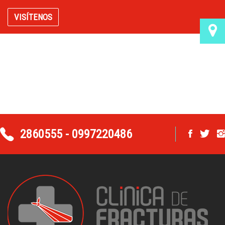
VISÍTENOS
2860555 - 0997220486